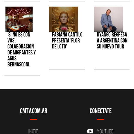
'Si No Es Con
Fabiana Cantilo
Dyango regresa
Vos':
presenta 'Flor
a Argentina con
colaboración
de Loto'
su nuevo tour
de Migrantes y
Agus
Bernasconi
CMTV.com.ar
Conectate
Inicio
YouTube