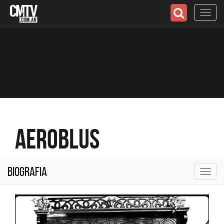
Toggl
navig
Aeroblus
Biografia
Toggl
navig