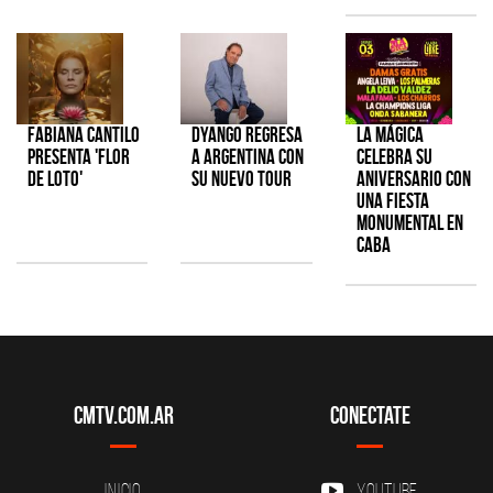
Fabiana Cantilo
Dyango regresa
La Mágica
presenta 'Flor
a Argentina con
celebra su
de Loto'
su nuevo tour
aniversario con
una fiesta
monumental en
CABA
CMTV.com.ar
Conectate
Inicio
YouTube