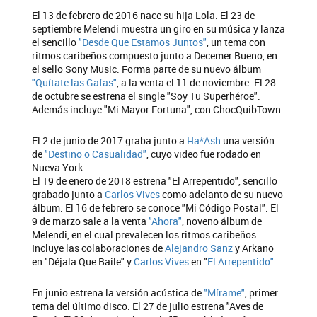
El 13 de febrero de 2016 nace su hija Lola. El 23 de
septiembre Melendi muestra un giro en su música y lanza
el sencillo
"Desde Que Estamos Juntos"
, un tema con
ritmos caribeños compuesto junto a Decemer Bueno, en
el sello Sony Music. Forma parte de su nuevo álbum
"Quítate las Gafas"
, a la venta el 11 de noviembre. El 28
de octubre se estrena el single "Soy Tu Superhéroe".
Además incluye "Mi Mayor Fortuna", con ChocQuibTown.
El 2 de junio de 2017 graba junto a
Ha*Ash
una versión
de
"Destino o Casualidad"
, cuyo video fue rodado en
Nueva York.
El 19 de enero de 2018 estrena "El Arrepentido", sencillo
grabado junto a
Carlos Vives
como adelanto de su nuevo
álbum. El 16 de febrero se conoce "Mi Código Postal". El
9 de marzo sale a la venta
"Ahora"
, noveno álbum de
Melendi, en el cual prevalecen los ritmos caribeños.
Incluye las colaboraciones de
Alejandro Sanz
y Arkano
en "Déjala Que Baile" y
Carlos Vives
en "
El Arrepentido".
En junio estrena la versión acústica de
"Mírame"
, primer
tema del último disco. El 27 de julio estrena "Aves de