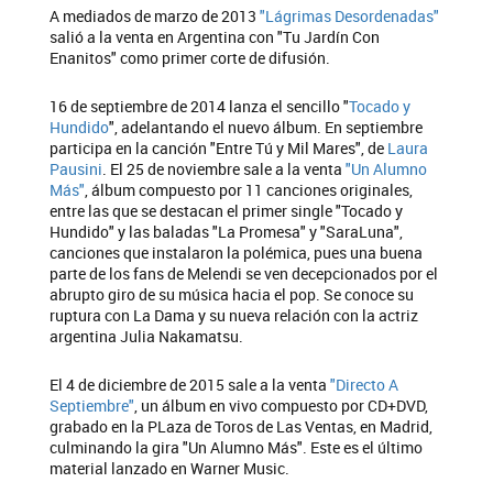
A mediados de marzo de 2013
"Lágrimas Desordenadas"
salió a la venta en Argentina con "Tu Jardín Con
Enanitos" como primer corte de difusión.
16 de septiembre de 2014 lanza el sencillo "
Tocado y
Hundido
", adelantando el nuevo álbum. En septiembre
participa en la canción "Entre Tú y Mil Mares", de
Laura
Pausini
. El 25 de noviembre sale a la venta
"Un Alumno
Más"
, álbum compuesto por 11 canciones originales,
entre las que se destacan el primer single "Tocado y
Hundido" y las baladas "La Promesa" y "SaraLuna",
canciones que instalaron la polémica, pues una buena
parte de los fans de Melendi se ven decepcionados por el
abrupto giro de su música hacia el pop. Se conoce su
ruptura con La Dama y su nueva relación con la actriz
argentina Julia Nakamatsu.
El 4 de diciembre de 2015 sale a la venta
"Directo A
Septiembre"
, un álbum en vivo compuesto por CD+DVD,
grabado en la PLaza de Toros de Las Ventas, en Madrid,
culminando la gira "Un Alumno Más". Este es el último
material lanzado en Warner Music.