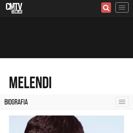
Toggl
navig
Melendi
Biografia
Toggl
navig