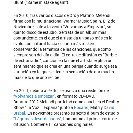
Blunt (“Same mistake again”).
En 2010, tras varios discos de Oro y Platino, Melendi
firma con la multinacional Warner Music Spain. El 2 de
Noviembre, sale a la venta “Volvamos a Empezar”, su
quinto disco de estudio. Se trata de un álbum más
contundente, en el que el artista da un paso más en la
evolución natural hacia su lado más rockero,
conservando la temática de las canciones, que como
siempre son del día a día. El corte de difusión es “Barbie
de extrarradio”, canción en la que el artista explica un
sentimiento que se crea en una pareja cuando surge esa
situación en la que se tiene la sensación de dar mucho
más de lo que uno recibe.
En 2011, debido al éxito, se realiza una reedición de
“Volvamos a empezar”
, en formato CD+DVD.
Durante 2012 Melendi participó como coach en el Reality
Show "La Voz... España" junto a
Rosario
, Malú y
David
Bisbal
. En noviembre presentó su sexto álbum de estudio
"Lágrimas desordenadas"
, homónimo al primer corte de
difusión. Contiene 11 canciones originales.