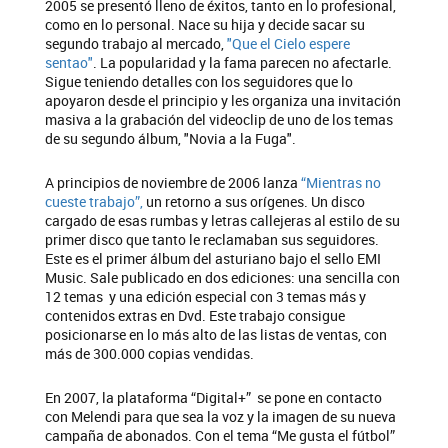
2005 se presentó lleno de éxitos, tanto en lo profesional,
como en lo personal. Nace su hija y decide sacar su
segundo trabajo al mercado,
"Que el Cielo espere
sentao"
. La popularidad y la fama parecen no afectarle.
Sigue teniendo detalles con los seguidores que lo
apoyaron desde el principio y les organiza una invitación
masiva a la grabación del videoclip de uno de los temas
de su segundo álbum, "Novia a la Fuga".
A principios de noviembre de 2006 lanza
“Mientras no
cueste trabajo”,
un retorno a sus orígenes. Un disco
cargado de esas rumbas y letras callejeras al estilo de su
primer disco que tanto le reclamaban sus seguidores.
Este es el primer álbum del asturiano bajo el sello EMI
Music. Sale publicado en dos ediciones: una sencilla con
12 temas y una edición especial con 3 temas más y
contenidos extras en Dvd. Este trabajo consigue
posicionarse en lo más alto de las listas de ventas, con
más de 300.000 copias vendidas.
En 2007, la plataforma “Digital+” se pone en contacto
con Melendi para que sea la voz y la imagen de su nueva
campaña de abonados. Con el tema “Me gusta el fútbol”