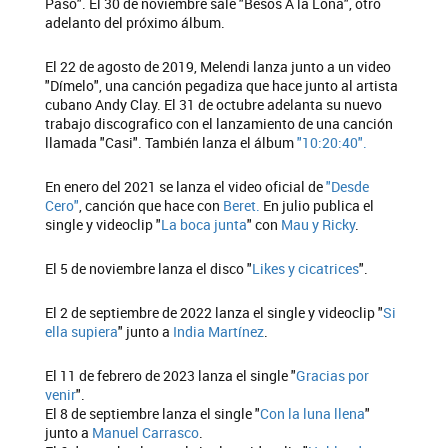
Paso". El 30 de noviembre sale "Besos A la Lona", otro
adelanto del próximo álbum.
El 22 de agosto de 2019, Melendi lanza junto a un video
"Dímelo", una canción pegadiza que hace junto al artista
cubano Andy Clay. El 31 de octubre adelanta su nuevo
trabajo discografico con el lanzamiento de una canción
llamada "Casi". También lanza el álbum
"10:20:40".
En enero del 2021 se lanza el video oficial de
"Desde
Cero"
, canción que hace con
Beret.
En julio publica el
single y videoclip "
La boca junta
" con
Mau y Ricky
.
El 5 de noviembre lanza el disco "
Likes y cicatrices
".
El 2 de septiembre de 2022 lanza el single y videoclip "
Si
ella supiera
" junto a
India Martínez
.
El 11 de febrero de 2023 lanza el single "
Gracias por
venir
".
El 8 de septiembre lanza el single "
Con la luna llena
"
junto a
Manuel Carrasco
.