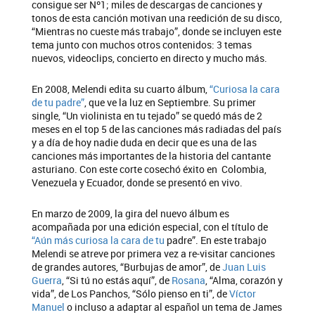
consigue ser Nº1; miles de descargas de canciones y
tonos de esta canción motivan una reedición de su disco,
“Mientras no cueste más trabajo”, donde se incluyen este
tema junto con muchos otros contenidos: 3 temas
nuevos, videoclips, concierto en directo y mucho más.
En 2008, Melendi edita su cuarto álbum,
“Curiosa la cara
de tu padre”
, que ve la luz en Septiembre. Su primer
single, “Un violinista en tu tejado” se quedó más de 2
meses en el top 5 de las canciones más radiadas del país
y a día de hoy nadie duda en decir que es una de las
canciones más importantes de la historia del cantante
asturiano. Con este corte cosechó éxito en Colombia,
Venezuela y Ecuador, donde se presentó en vivo.
En marzo de 2009, la gira del nuevo álbum es
acompañada por una edición especial, con el título de
“Aún más curiosa la cara de tu
padre”. En este trabajo
Melendi se atreve por primera vez a re-visitar canciones
de grandes autores, “Burbujas de amor”, de
Juan Luis
Guerra
, “Si tú no estás aquí”, de
Rosana
, “Alma, corazón y
vida”, de Los Panchos, “Sólo pienso en ti”, de
Víctor
Manuel
o incluso a adaptar al español un tema de James