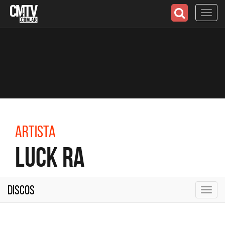
Toggl
navig
Artista
Luck Ra
Discos
Toggl
navig