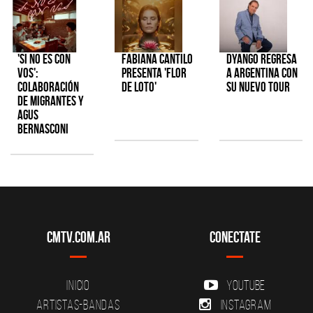
'Si No Es Con
Fabiana Cantilo
Dyango regresa
Vos':
presenta 'Flor
a Argentina con
colaboración
de Loto'
su nuevo tour
de Migrantes y
Agus
Bernasconi
CMTV.com.ar
Conectate
Inicio
YouTube
Artistas-Bandas
Instagram