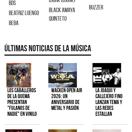
BDS
Buzzer
Black Amaya
Beatriz Luengo
quinteto
Beba
Últimas Noticias de la Música
Los Caballeros
Wacken Open Air
La Joaqui y
de la Quema
2026: Un
Callejero Fino
presentan
aniversario de
lanzan tema y
"Fulanos de
metal y pasión
las redes
Nadie" en vinilo
estallan