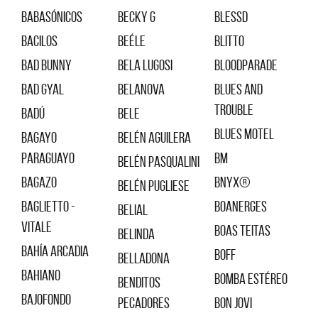
Babasónicos
Becky G
BLESSD
Bacilos
Beéle
Blitto
Bad Bunny
Bela Lugosi
Bloodparade
Bad Gyal
Belanova
Blues And
Trouble
Badú
Bele
Blues Motel
Bagayo
Belén Aguilera
Paraguayo
BM
Belén Pasqualini
Bagazo
BNYX®️
Belén Pugliese
Baglietto -
Boanerges
Belial
Vitale
Boas Teitas
Belinda
Bahía Arcadia
Boff
Belladona
Bahiano
Bomba Estéreo
Benditos
Bajofondo
Pecadores
Bon Jovi