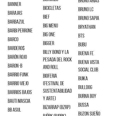
Bruno Arias
Banner
Bicicletas
Bruno LC
Barajas
Bief
Bruno Sapia
Barbazul
Big Menu
Bryathan
Barbi Perrone
Big One
BTS
Barco
Bigger
Bubu
Bardero$
Billy Bond y la
Buena Fe
Barón Rojo
Pesada del Rock
Buena Vista
Baron-B
and Roll
Social Club
Barrio Funk
Bioferia
Buika
Barrio Viejo
(Festival de
Bulldog
sustentabilidad
Barrios bajos
Burna Boy
y arte)
Bauti Mascia
Bussa
Bizarrap (BZRP)
BB Asul
Buzon Sueño
Björk (Bjork)