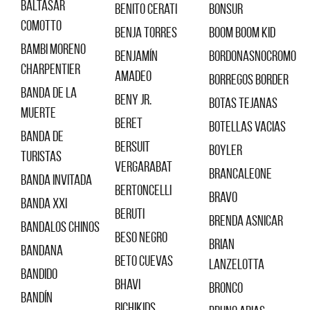
Baltasar
Benito Cerati
Bonsur
Comotto
Benja Torres
Boom Boom Kid
Bambi Moreno
Benjamín
Bordonasnocromo
Charpentier
Amadeo
Borregos Border
Banda de la
Beny Jr.
Botas Tejanas
Muerte
Beret
Botellas Vacias
Banda de
Bersuit
Boyler
Turistas
Vergarabat
Brancaleone
BANDA INVITADA
Bertoncelli
Bravo
Banda XXI
Beruti
Brenda Asnicar
Bandalos Chinos
Beso Negro
Brian
Bandana
Beto Cuevas
Lanzelotta
Bandido
Bhavi
Bronco
Bandín
Bichikids