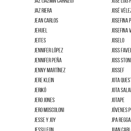
JAZ (Jazmín Carrizo)
José Luis
JAZ RIERA
José Véle
Jean Carlos
Josefina 
Jehuel
Josefina 
Jeites
Joselo
Jennifer López
Joss Fave
Jennifer Peña
Joss Ston
Jenny Martínez
Jossef
Jere Klein
Jota Ques
Jerikó
Jota Sal
Jero Jones
JotaPe
Jero Moscoloni
Jóvenes P
Jesse Y Joy
Jpa Regga
Jessi Leon
Juan Carl