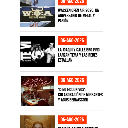
06-ago-2026
Wacken Open Air 2026: Un
aniversario de metal y
pasión
06-ago-2026
La Joaqui y Callejero Fino
lanzan tema y las redes
estallan
06-ago-2026
'Si No Es Con Vos':
colaboración de Migrantes
y Agus Bernasconi
06-ago-2026