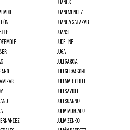
Juanes
varado
Juani Mendez
edón
JUANPA SALAZAR
xler
Juanse
ndermole
Judeline
sser
Juga
as
Juli García
rrano
Juli Gervasoni
lamizar
Juli Martorell
oy
Juli Savioli
ciano
Juli Suanno
ía
Julia Morgado
 Fernández
Julia Zenko