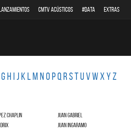
LANZAMIENTOS
CMTV ACÚSTICOS
#DATA
EXTRAS
G
H
I
J
K
L
M
N
O
P
Q
R
S
T
U
V
W
X
Y
Z
pez Chaplin
Juan Gabriel
ndrix
Juan Ingaramo