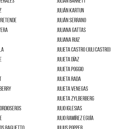
 Perales
Julián Barrett
z
Julián Kartun
Pretende
Julián Serrano
Vera
Juliana Gattas
Juliana Ruiz
la
Julieta Castro (Juli Castro)
e
Julieta Díaz
Julieta Poggio
t
Julieta Rada
aberry
Julieta Venegas
Julieta Zylberberg
ordioseros
Julio Iglesias
e
Julio Ramírez Eguía
os Baglietto
Julius Popper