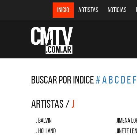
INICIO
ARTISTAS
NOTICIAS
Buscar por Indice
#
A
B
C
D
E
F
Artistas /
j
J Balvin
Jimena Lo
J Holland
Jinete Le