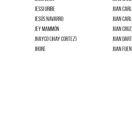
Jessi Uribe
Juan Car
Jesús Navarro
Juan Car
Jey Mammón
Juan Cruz
JHAYCO (Jhay Cortez)
Juan Dar
Jhore
Juan Fue