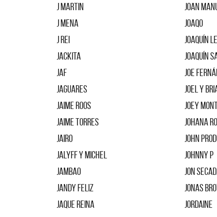
J Martin
Joan Man
J Mena
Joaqo
J Rei
Joaquín L
Jackita
Joaquín S
JAF
Joe Fern
Jaguares
Joel Y Bri
Jaime Roos
Joey Mon
Jaime Torres
Johana R
Jairo
John Pro
Jalyff y Michel
Johnny P
Jambao
Jon Seca
Jandy Feliz
Jonas Br
Jaque Reina
Jordaine