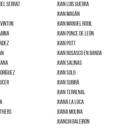
uel Serrat
Juan Luis Guerra
Juan Magán
evinton
Juan Manuel Rodil
abina
Juan Ponce de León
ández
Juan Pott
an
Juan Rosasco en Banda
tana
Juan Salinas
odríguez
Juan Solo
ducer
Juan Subirá
Juan Terrenal
da
Juana la Loca
others
Juana Molina
Juanchi Baleirón