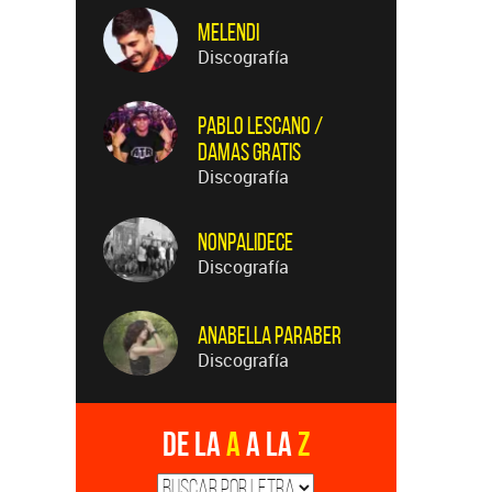
Melendi
Discografía
Pablo Lescano /
Damas Gratis
Discografía
Nonpalidece
Discografía
Anabella Paraber
Discografía
De la
A
a la
Z