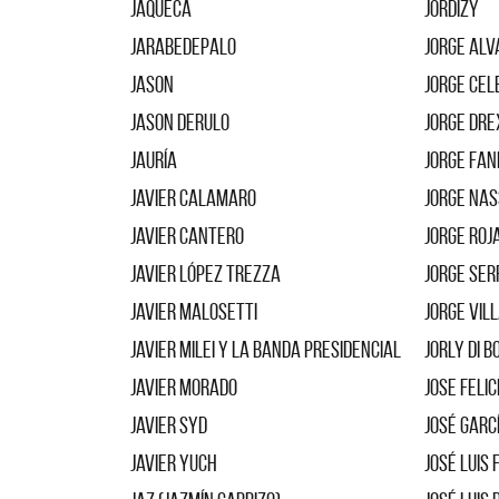
Jaqueca
Jordizy
JarabedePalo
Jorge Al
Jason
Jorge Cel
Jason Derulo
Jorge Dre
Jauría
Jorge Fa
Javier Calamaro
Jorge Na
Javier Cantero
Jorge Roj
Javier López Trezza
Jorge Se
Javier Malosetti
Jorge Vil
Javier Milei y La Banda Presidencial
Jorly Di B
Javier Morado
Jose Feli
Javier Syd
José Garc
Javier Yuch
José Luis